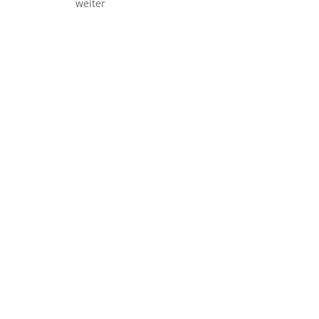
weiter
Das können Sie von unserer
Reinigungsdienstleistung
erwarten